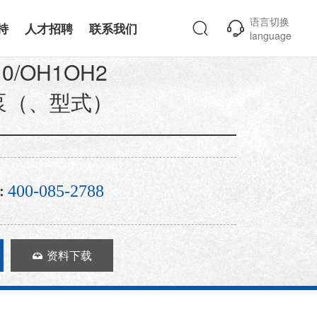
语言切换
持
人才招聘
联系我们
language
当前位置：
首页
-
产品展示
-
悬臂式泵
10/OH1OH2
泵（、型式）
：
400-085-2788
资料下载
