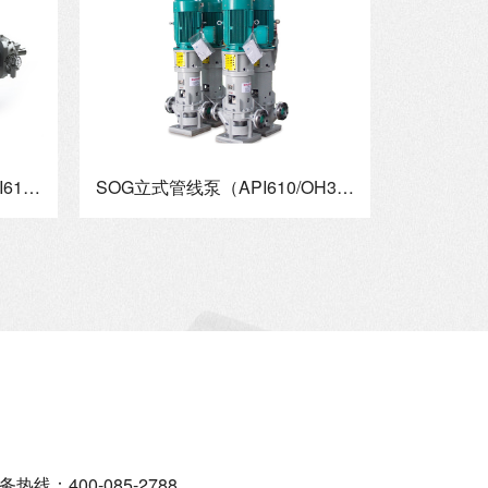
SBT卧式双壳体筒袋泵（API610 BB5型式）
SOG立式管线泵（API610/OH3型式）
400-085-2788